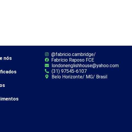
Sobre nós
Certificados
Cursos
Depoimento
@fabricio.cambridge/
e nós
Fabrício Raposo FCE
londonenglishhouse@yahoo.com
(31) 97545-6107
ificados
Belo Horizonte/ MG/ Brasil
os
imentos