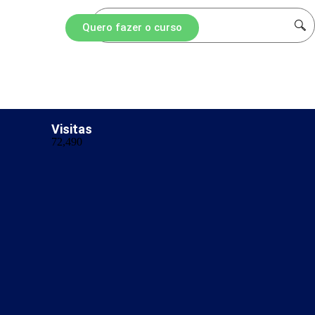
Quero fazer o curso
s
Visitas
72,490