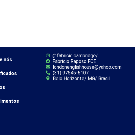
Sobre nós
Certificados
Cursos
Depoimento
@fabricio.cambridge/
e nós
Fabrício Raposo FCE
londonenglishhouse@yahoo.com
(31) 97545-6107
ificados
Belo Horizonte/ MG/ Brasil
os
imentos