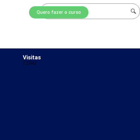
Quero fazer o curso
s
Visitas
72,642