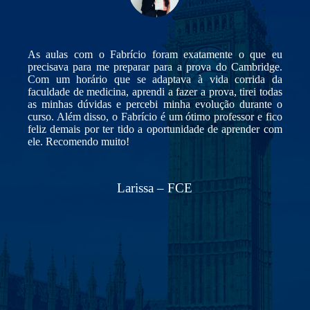
 limita
As aulas com o Fabrício foram exatamente o que eu
Me pre
nos em
precisava para me preparar para a prova do Cambridge.
(FCE)
sões e
Com um horário que se adaptava à vida corrida da
semest
rdagem
faculdade de medicina, aprendi a fazer a prova, tirei todas
suas 
sa com
as minhas dúvidas e percebi minha evolução durante o
no es
lmente
curso. Além disso, o Fabrício é um ótimo professor e fico
treina
feliz demais por ter tido a oportunidade de aprender com
nossa
ele. Recomendo muito!
aulas
Larissa – FCE