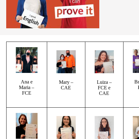
Br
Ana e
Mary –
Luiza –
Maria –
CAE
FCE e
FCE
CAE