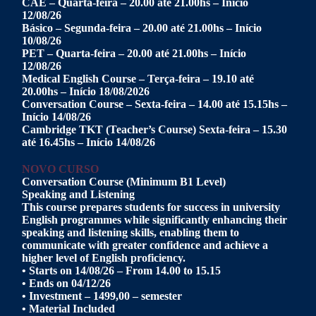
CAE – Quarta-feira – 20.00 até 21.00hs – Início
12/08/26
Básico – Segunda-feira – 20.00 até 21.00hs – Início
10/08/26
PET – Quarta-feira – 20.00 até 21.00hs – Início
12/08/26
Medical English Course – Terça-feira – 19.10 até
20.00hs – Início 18/08/2026
Conversation Course – Sexta-feira – 14.00 até 15.15hs –
Início 14/08/26
Cambridge TKT (Teacher’s Course) Sexta-feira – 15.30
até 16.45hs – Início 14/08/26
NOVO CURSO
Conversation Course (Minimum B1 Level)
Speaking and Listening
This course prepares students for success in university
English programmes while significantly enhancing their
speaking and listening skills, enabling them to
communicate with greater confidence and achieve a
higher level of English proficiency.
• Starts on 14/08/26 – From 14.00 to 15.15
• Ends on 04/12/26
• Investment – 1499,00 – semester
• Material Included